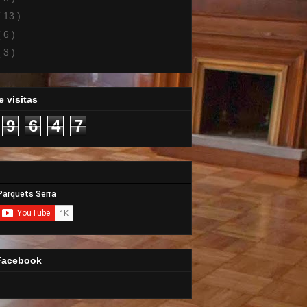
( 13 )
( 6 )
( 3 )
 visitas
9
6
4
7
Facebook