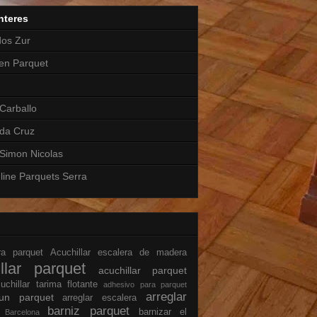
nteres
dos Zur
en Parquet
Carballo
 da Cruz
Simon Nicolas
line Parquets Serra
ara parquet
Acuchillar escalera de madera
illar parquet
acuchillar parquet
uchillar tarima flotante
adhesivo para parquet
arreglar
 un parquet
arreglar escalera
t
barniz parquet
barnizar el
Barcelona