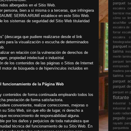
parquet
ba
idos albergados en el Sitio Web.
escalera
c
r persona, bien a si misma o a terceras, que infringiera
barnizar ma
ue JAUME SERRA ARUMÍ establece en este Sitio Web.
cómo se lim
e los sistemas de seguridad del Sitio Web titularidad
acuchillar 
escalera de
forrar esca
s” (descarga que pudiere realizarse desde el link
escalera 
ario para la visualización o escucha de determinados
fotodegrad
parquet
i
eb.
tarima
ins
alizar en relación con la vulneración de derechos de
merlin lami
gen, propiedad intelectual o industrial.
parquet la
ión de los contenidos de las páginas o Sitios de Internet
estropeado
el motor de búsqueda o de hipervínculos incluidos en
madera para
tarima
mor
parquet a
 funcionamiento de la Página Web
parquet d
parquet en 
contenidos de forma continuada empleando todos los
flotant
cha prestación de forma satisfactoria.
industrial
re conveniente, realizar correcciones, mejoras o
industrial d
 su Sitio Web, sin que ello de lugar, ni derecho a
suelo radia
ique reconocimiento de responsabilidad alguna.
pegado
pa
por los daños y perjuicios de toda naturaleza que
rayado
parq
tinuidad técnica del funcionamiento de su Sitio Web. En
parquetista