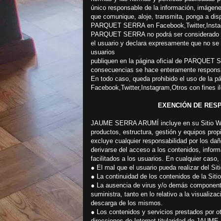
único responsable de la información, imágene
que comunique, aloje, transmita, ponga a disp
PARQUET SERRA en Facebook,Twitter,Insta
PARQUET SERRA no podrá ser considerado res
el usuario y declara expresamente que no se 
usuarios
publiquen en la página oficial de PARQUET 
consecuencias se hace enteramente responsa
En todo caso, queda prohibido el uso de la
Facebook,Twitter,Instagram,Otros con fines il
EXENCIÓN DE RES
JAUME SERRA ARUMÍ incluye en su Sitio Web
productos, estructura, gestión y equipos 
excluye cualquier responsabilidad por los dañ
derivarse del acceso a los contenidos, infor
facilitados a los usuarios. En cualquier c
● El mal que el usuario pueda realizar del Sit
● La continuidad de los contenidos de la Siti
● La ausencia de virus y/o demás componente
suministra, tanto en lo relativo a la visualiz
descarga de los mismos.
● Los contenidos y servicios prestados por o
direcciones de Internet titularidad de JAU