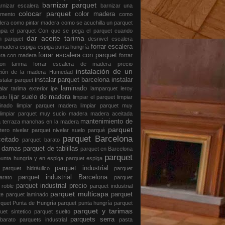
barnizar parquet
rnizar escalera
barnizar una
colocar parquet
color madera
emento
como
dera
como pintar madera
como se acuchilla un parquet
pia el parquet
Con que se pega el parquet
cuando
dar aceite tarima
un parquet
desnivel
escalera
forrar escalera
 madera
espiga
espiga punta hungría
forrar escalera con parquet
lera con madera
forrar
con tarima
forrar escalera de madera precio
instalación de un
ación de la madera
Humedad
instalar parquet barcelona
instalar
nstalar parquet
laminado
talar tarima exterior
ipe
lamparquet
leroy
lijar suelo de madera
nado
limpiar el parquet
limpiar
minado
limpiar parquet madera
limpiar parquet muy
limpiar parquet muy sucio
madera
madera aceitada
mantenimiento de
 terraza
manchas en la madera
parquet
tero
nivelar parquet
nivelar suelo
parqué
parquet Barcelona
ceitado
parquet barato
e damas
parquet de tablillas
parquet en Barcelona
parquet
punta hungría y en espiga
parquet espiga
e
parquet industrial
parquet hidráulico
parquet
parquet industrial Barcelona
 barato
parquet
parquet industrial precio
e roble
parquet industrial
parquet multicapa
parquet
nte
parquet laminado
rquet Punta de Hungría
parquet punta hungría
parquet
parquet y tarimas
uet sintetico
parquet suelto
parquets serra
 barato
parquets industrial
pasta