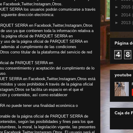
de Facebook,Twitter,Instagram,Otros.
►
2015
RQUET SERRA los usuarios podrán comunicarse a través
►
2014
siguiente dirección electrónica:
►
2013
 PARQUET SERRA en Facebook,Twitter,Instagram,Otros
de uso ya que contienen toda la información relativa a
e la página oficial de PARQUET SERRA en
o y uso de la página oficial de PARQUET SERRA en
Página de
o además al cumplimiento de las condiciones
tros como titular de la plataforma del servicio de red
4
8
na oficial de PARQUET SERRA en
su consentimiento y aceptación del cumplimiento de lo
uso.
youtube
RQUET SERRA en Facebook,Twitter,Instagram,Otros está
itidos y usos prohibidos A través de la página oficial
gram,Otros se facilita un espacio en el que el
ación y contenidos, así como establecer
RA no puede tener una finalidad económica o
Caja de 
razonable de la página oficial de PARQUET SERRA de
ntenidos, según las posibilidades y fines para los que
umbres, la moral, la legislación vigente, las presentes
or Facebook,Twitter,Instagram,Otros. El usuario será el