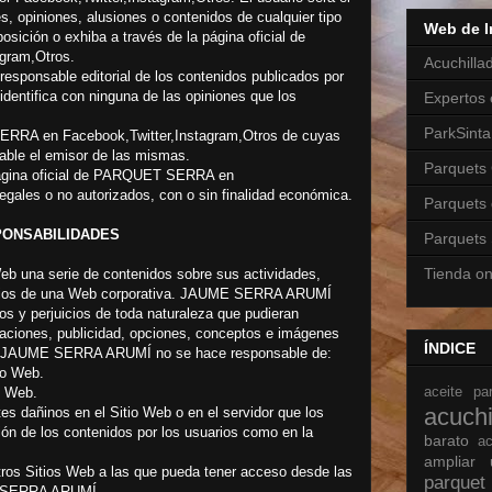
s, opiniones, alusiones o contenidos de cualquier tipo
Web de I
osición o exhiba a través de la página oficial de
gram,Otros.
Acuchilla
ponsable editorial de los contenidos publicados por
identifica con ninguna de las opiniones que los
Expertos 
ParkSinta
SERRA en Facebook,Twitter,Instagram,Otros de cuyas
ble el emisor de las mismas.
Parquets 
 página oficial de PARQUET SERRA en
egales o no autorizados, con o sin finalidad económica.
Parquets
PONSABILIDADES
Parquets 
Tienda on
 una serie de contenidos sobre sus actividades,
propios de una Web corporativa. JAUME SERRA ARUMÍ
os y perjuicios de toda naturaleza que pudieran
maciones, publicidad, opciones, conceptos e imágenes
ÍNDICE
aso, JAUME SERRA ARUMÍ no se hace responsable de:
io Web.
aceite p
o Web.
acuch
s dañinos en el Sitio Web o en el servidor que los
ación de los contenidos por los usuarios como en la
barato
ac
ampliar
tros Sitios Web a las que pueda tener acceso desde las
parque
ME SERRA ARUMÍ.