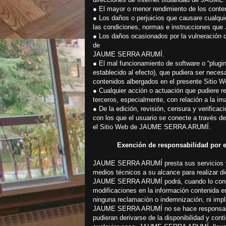
● El mayor o menor rendimiento de los conten
● Los daños o perjuicios que causare cualquie
las condiciones, normas e instrucciones q
● Los daños ocasionados por la vulneración d
de
JAUME SERRA ARUMÍ.
● El mal funcionamiento de software o “plugin
establecido al efecto), que pudiera ser neces
contenidos albergados en el presente Sitio W
● Cualquier acción o actuación que pudiere re
terceros, especialmente, con relación a la ima
● De la edición, revisión, censura y verificac
con los que el usuario se conecte a través d
el Sitio Web de JAUME SERRA ARUMÍ.
Exención de responsabilidad por el
JAUME SERRA ARUMÍ presta sus servicios y 
medios técnicos a su alcance para realizar di
JAUME SERRA ARUMÍ podrá, cuando lo conside
modificaciones en la información contenida en
ninguna reclamación o indemnización, ni impl
JAUME SERRA ARUMÍ no se hace responsable 
pudieran derivarse de la disponibilidad y con