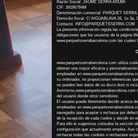
Razón Social: JAUME SERRA ARUMÍ
CIF: 39186784M
Denominación comercial: PARQUET SERRA
Domicilio fiscal: C/ AIGUABLAVA 26, 1o 
Contacto: INFO@PARQUETSSERRA.COM
La presente información regula las condicione
obligaciones que los usuarios de la página W
www.parquetsserrabarcelona.com las cuales 
CO
www.parquetsserrabarcelona.com utiliza cookie
obtener una mayor eficacia y personalización 
empleadas en www.parquetsserrabarcelona.c
su ordenador, no proporcionan referencias que
no pueden leer datos de su disco duro ni inclu
Asimismo,www.parquetsserrabarcelona.com no
del usuario desde otros servidores.
El usuario puede libremente decidir acerca de
empleadas en www.parquetsserrabarcelona.com
navegador para aceptar o rechazar por defecto
de la recepción de cada cookie y decidir en 
Para ello le sugerimos consultar la sección
configuración que actualmente emplea. Aun c
rechazar todas las cookies o rechazase expr