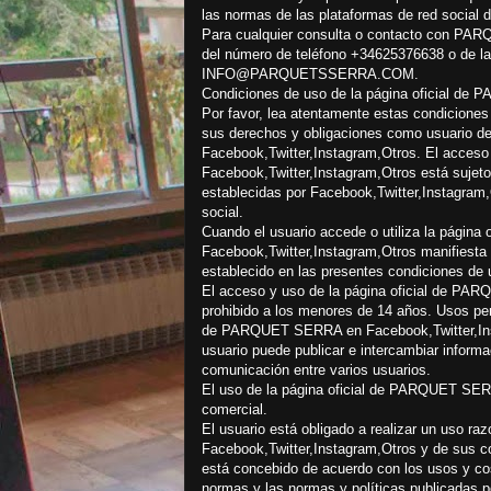
las normas de las plataformas de red social 
Para cualquier consulta o contacto con PA
del número de teléfono +34625376638 o de la 
INFO@PARQUETSSERRA.COM.
Condiciones de uso de la página oficial de
Por favor, lea atentamente estas condiciones 
sus derechos y obligaciones como usuario d
Facebook,Twitter,Instagram,Otros. El acces
Facebook,Twitter,Instagram,Otros está sujet
establecidas por Facebook,Twitter,Instagram,O
social.
Cuando el usuario accede o utiliza la pági
Facebook,Twitter,Instagram,Otros manifiesta 
establecido en las presentes condiciones de 
El acceso y uso de la página oficial de PA
prohibido a los menores de 14 años. Usos perm
de PARQUET SERRA en Facebook,Twitter,Insta
usuario puede publicar e intercambiar inform
comunicación entre varios usuarios.
El uso de la página oficial de PARQUET SER
comercial.
El usuario está obligado a realizar un uso 
Facebook,Twitter,Instagram,Otros y de sus co
está concebido de acuerdo con los usos y cost
normas y las normas y políticas publicadas p