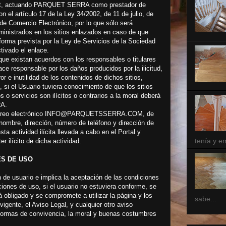
rnet, actuando PARQUET SERRA como prestador de
 el artículo 17 de la Ley 34/2002, de 11 de julio, de
de Comercio Electrónico, por lo que sólo será
ministrados en los sitios enlazados en caso de que
forma prevista por la Ley de Servicios de la Sociedad
ctivado el enlace.
que existan acuerdos con los responsables o titulares
responsable por los daños producidos por la ilicitud,
ror e inutilidad de los contenidos de dichos sitios,
si el Usuario tuviera conocimiento de que los sitios
o servicios son ilícitos o contrarios a la moral deberá
RA.
de correo electrónico INFO@PARQUETSSERRA.COM, de
nombre, dirección, número de teléfono y dirección de
ta actividad ilícita llevada a cabo en el Portal y
tenía y e
r ilícito de dicha actividad.
ES DE USO
ión de usuario e implica la aceptación de las condiciones
iciones de uso, si el usuario no estuviera conforme, se
tá obligado y se compromete a utilizar la página y los
sabe...
igente, el Aviso Legal, y cualquier otro aviso
normas de convivencia, la moral y buenas costumbres