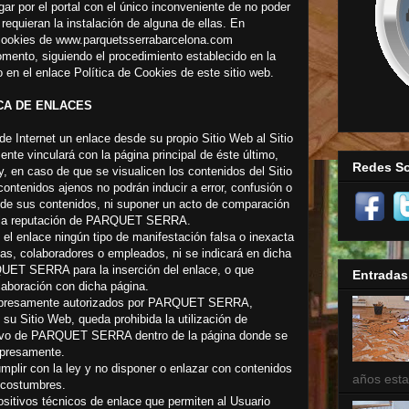
 por el portal con el único inconveniente de no poder
 requieran la instalación de alguna de ellas. En
s cookies de www.parquetsserrabarcelona.com
mento, siguiendo el procedimiento establecido en la
en el enlace Política de Cookies de este sitio web.
CA DE ENLACES
e Internet un enlace desde su propio Sitio Web al Sitio
 vinculará con la página principal de éste último,
Redes So
y, en caso de que se visualicen los contenidos del Sitio
ntenidos ajenos no podrán inducir a error, confusión o
 de sus contenidos, ni suponer un acto de comparación
de la reputación de PARQUET SERRA.
 el enlace ningún tipo de manifestación falsa o inexacta
colaboradores o empleados, ni se indicará en dicha
QUET SERRA para la inserción del enlace, o que
Entradas
boración con dicha página.
o expresamente autorizados por PARQUET SERRA,
su Sitio Web, queda prohibida la utilización de
intivo de PARQUET SERRA dentro de la página donde se
xpresamente.
mplir con la ley y no disponer o enlazar con contenidos
años esta
s costumbres.
positivos técnicos de enlace que permiten al Usuario