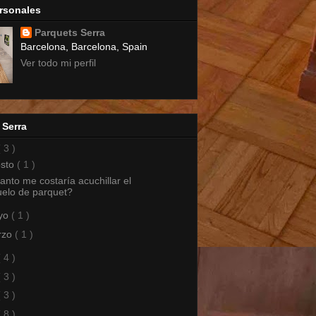
rsonales
Parquets Serra
Barcelona, Barcelona, Spain
Ver todo mi perfil
 Serra
( 3 )
osto
( 1 )
nto me costaría acuchillar el
uelo de parquet?
yo
( 1 )
rzo
( 1 )
( 4 )
( 3 )
( 3 )
( 8 )