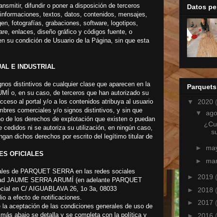
nsmitir, difundir o poner a disposición de terceros
Datos pe
 informaciones, textos, datos, contenidos, mensajes,
en, fotografías, grabaciones, software, logotipos,
are, enlaces, diseño gráfico y códigos fuente, o
 en su condición de Usuario de la Página, sin que esta
AL E INDUSTRIAL
os distintivos de cualquier clase que aparecen en la
Parquets
 o, en su caso, de terceros que han autorizado su
▼
2020
ceso al portal y/o a los contenidos atribuya al usuario
bres comerciales y/o signos distintivos, y sin que
▼
ag
no de los derechos de explotación que existen o puedan
¿Cua
 cedidos ni se autoriza su utilización, en ningún caso,
s
gan dichos derechos por escrito del legítimo titular de
►
ma
ES OFICIALES
►
ma
iciales de PARQUET SERRA en las redes sociales
►
2019
ntidad JAUME SERRA ARUMÍ (en adelante PARQUET
ocial en C/ AIGUABLAVA 26, 1o 3a, 08033
►
2018
 efecto de notificaciones.
►
2017
 la aceptación de las condiciones generales de uso de
 más abajo se detalla y se completa con la política y
►
2016