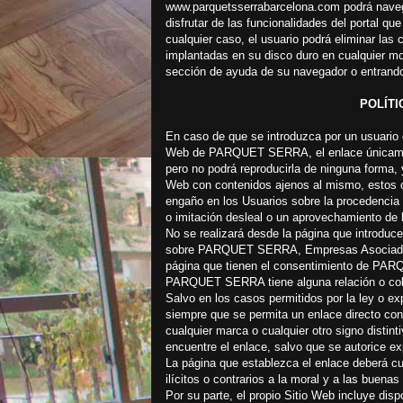
www.parquetsserrabarcelona.com podrá navegar
disfrutar de las funcionalidades del portal que
cualquier caso, el usuario podrá eliminar la
implantadas en su disco duro en cualquier mo
sección de ayuda de su navegador o entrando 
POLÍTI
En caso de que se introduzca por un usuario d
Web de PARQUET SERRA, el enlace únicamente
pero no podrá reproducirla de ninguna forma, 
Web con contenidos ajenos al mismo, estos co
engaño en los Usuarios sobre la procedencia
o imitación desleal o un aprovechamiento 
No se realizará desde la página que introduce
sobre PARQUET SERRA, Empresas Asociadas, 
página que tienen el consentimiento de PAR
PARQUET SERRA tiene alguna relación o cola
Salvo en los casos permitidos por la ley 
siempre que se permita un enlace directo con 
cualquier marca o cualquier otro signo dist
encuentre el enlace, salvo que se autorice e
La página que establezca el enlace deberá cu
ilícitos o contrarios a la moral y a las buena
Por su parte, el propio Sitio Web incluye dis