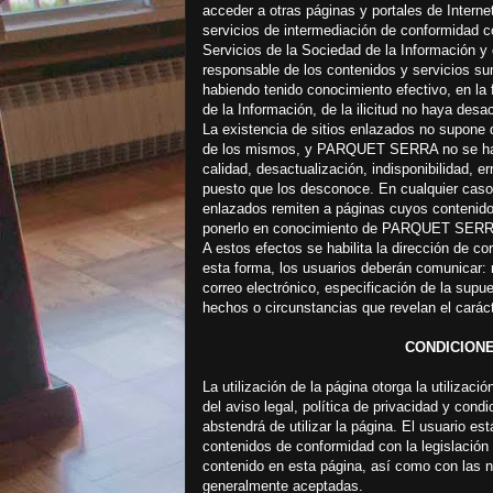
acceder a otras páginas y portales de Inte
servicios de intermediación de conformidad con
Servicios de la Sociedad de la Información y 
responsable de los contenidos y servicios su
habiendo tenido conocimiento efectivo, en la 
de la Información, de la ilicitud no haya desa
La existencia de sitios enlazados no supone 
de los mismos, y PARQUET SERRA no se hace 
calidad, desactualización, indisponibilidad, er
puesto que los desconoce. En cualquier caso, 
enlazados remiten a páginas cuyos contenidos 
ponerlo en conocimiento de PARQUET SER
A estos efectos se habilita la dirección 
esta forma, los usuarios deberán comunicar: 
correo electrónico, especificación de la supues
hechos o circunstancias que revelan el carácte
CONDICION
La utilización de la página otorga la utilizac
del aviso legal, política de privacidad y cond
abstendrá de utilizar la página. El usuario es
contenidos de conformidad con la legislación v
contenido en esta página, así como con las 
generalmente aceptadas.