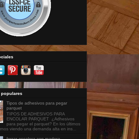
ciales
 populares
Tipos de adhesivos para pegar
parquet
TIPOS DE ADHESIVOS PARA
ENCOLAR PARQUET ¿Adhesivos
para pegar el parquet? En los últimos
mos viendo una demanda alta en ins...
forrar escalera con madera