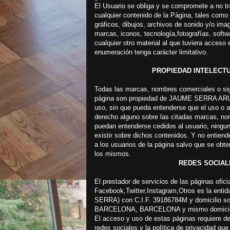
El Usuario se obliga y se compromete a no tra
cualquier contenido de la Página, tales como
gráficos, dibujos, archivos de sonido y/o imag
marcas, iconos, tecnología,fotografías, softw
cualquier otro material al que tuviera acceso
enumeración tenga carácter limitativo.
PROPIEDAD INTELECTU
Todas las marcas, nombres comerciales o sign
página son propiedad de JAUME SERRA ARUMÍ
uso, sin que pueda entenderse que el uso o ac
derecho alguno sobre las citadas marcas, nom
puedan entenderse cedidos al usuario, ningu
existir sobre dichos contenidos. Y no entiende
a los usuarios de la página salvo que se obten
los mismos.
REDES SOCIAL
El prestador de servicios de las páginas of
Facebook,Twitter,Instagram,Otros es la e
SERRA) con C.I.F. 39186784M y domicilio s
BARCELONA, BARCELONA y mismo domicilio a
El acceso y uso de estas páginas requiere de
redes sociales y la política de privacidad que